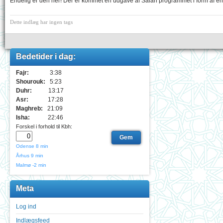
Endelig er den her! Der er kommet en udgave af Salah programmet i form af 
Dette indlæg har ingen tags
Bedetider i dag:
Fajr:
3:38
Shourouk:
5:23
Duhr:
13:17
Asr:
17:28
Maghreb:
21:09
Isha:
22:46
Forskel i forhold til Kbh:
Odense
8 min
Århus
9 min
Malmø
-2 min
Meta
Log ind
Indlægsfeed