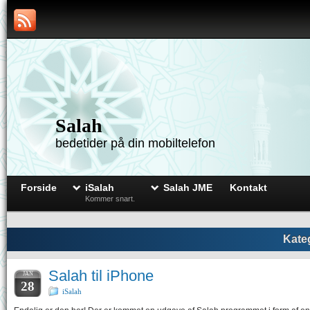
Salah
bedetider på din mobiltelefon
Forside
iSalah
Salah JME
Kontakt
Kommer snart.
Kateg
Salah til iPhone
JAN
28
iSalah