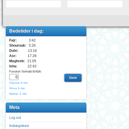
Bedetider i dag:
Fajr:
3:42
Shourouk:
5:26
Duhr:
13:16
Asr:
17:26
Maghreb:
21:05
Isha:
22:42
Forskel i forhold til Kbh:
Odense
8 min
Århus
9 min
Malmø
-2 min
Meta
Log ind
Indlægsfeed