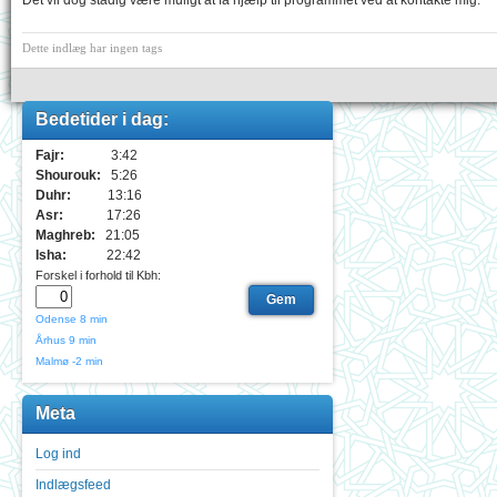
Det vil dog stadig være muligt at få hjælp til programmet ved at kontakte mig.
Dette indlæg har ingen tags
Bedetider i dag:
Fajr:
3:42
Shourouk:
5:26
Duhr:
13:16
Asr:
17:26
Maghreb:
21:05
Isha:
22:42
Forskel i forhold til Kbh:
Odense
8 min
Århus
9 min
Malmø
-2 min
Meta
Log ind
Indlægsfeed