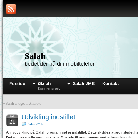
Salah
bedetider på din mobiltelefon
Forside
iSalah
Salah JME
Kontakt
Kommer snart.
«
Salah widget til Android
Udvikling indstillet
JAN
21
Salah JME
Al nyudvikling på Salah programmet er indstillet. Dette skyldes at jeg i stede