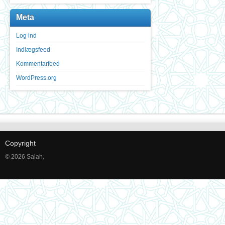
Meta
Log ind
Indlægsfeed
Kommentarfeed
WordPress.org
Copyright
© 2026 Salah.