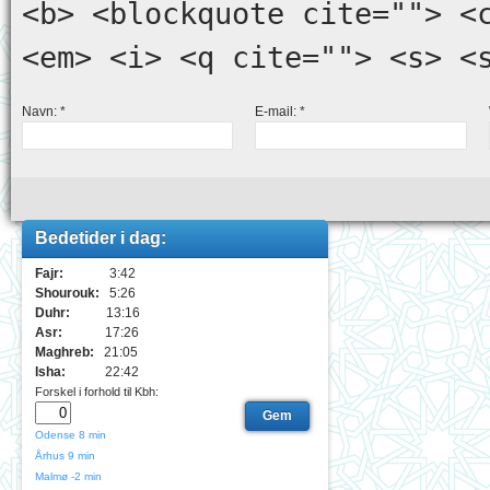
<b> <blockquote cite=""> <
<em> <i> <q cite=""> <s> <
Navn:
*
E-mail:
*
Bedetider i dag:
Fajr:
3:42
Shourouk:
5:26
Duhr:
13:16
Asr:
17:26
Maghreb:
21:05
Isha:
22:42
Forskel i forhold til Kbh:
Odense
8 min
Århus
9 min
Malmø
-2 min