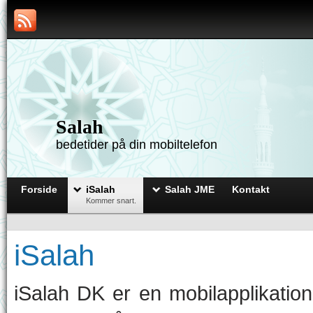
Salah
bedetider på din mobiltelefon
Forside
iSalah
Salah JME
Kontakt
Kommer snart.
iSalah
iSalah DK er en mobilapplikation