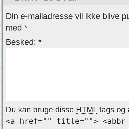
Din e-mailadresse vil ikke blive pu
med
*
Besked:
*
Du kan bruge disse
HTML
tags og a
<a href="" title=""> <abbr