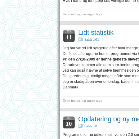
Hvis I har brug for hjælp læs venligst denne se
Dette indlæg har ingen tags
Lidt statistik
JAN
11
Salah JME
Jeg har været lidt nysgerrig efter hvor mange d
De fleste af brugerne henter programmet via 
Pr. den 27/10-2009 er denne tjeneste bleve
Derudover kommer alle dem som henter program
Jeg kan også nævne at selve hjemmesiden o
Det glæder mig utroligt meget, både som musl
Jeg er stadig åben overfor forslag, både ifm. 
Danmark.
Dette indlæg har ingen tags
Opdatering og ny me
JAN
10
Salah JME
Programmet er nu udkommet i version 2.0 som