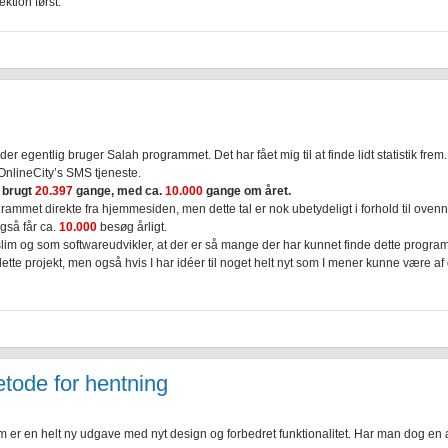
ktion først.
er egentlig bruger Salah programmet. Det har fået mig til at finde lidt statistik frem.
OnlineCity’s SMS tjeneste.
t brugt
20.397
gange, med ca.
10.000
gange om året.
met direkte fra hjemmesiden, men dette tal er nok ubetydeligt i forhold til oven
gså får ca.
10.000
besøg årligt.
im og som softwareudvikler, at der er så mange der har kunnet finde dette program 
dette projekt, men også hvis I har idéer til noget helt nyt som I mener kunne være a
tode for hentning
 er en helt ny udgave med nyt design og forbedret funktionalitet. Har man dog e