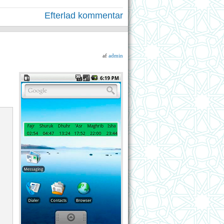
Efterlad kommentar
af
admin