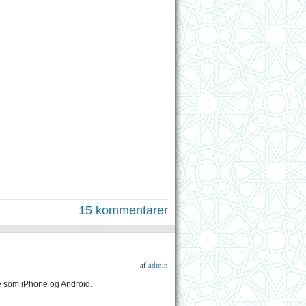
hænger af den valgte metode.
casino bordspil leveres i rigtige penge moduler.
15 kommentarer
af
admin
me som iPhone og Android.