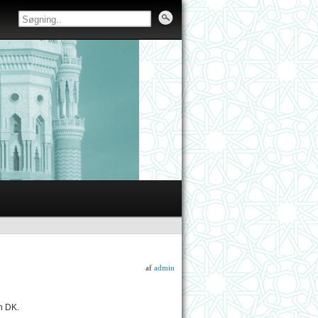
af
admin
ackjack First Person, Blackjack, Baccarat, terninger, Andar Bahar, og mange, mange
h DK.